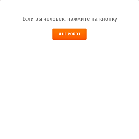
Ваш город:
Иркутск
Если вы человек, нажмите на кнопку
НАЙТИ
Я НЕ РОБОТ
ЗАКАЗАТЬ ОБРАТНЫЙ ЗВОНОК
КОРЗИНА
Иркутск
Город
+7 (800) 700-59-09
Телефоны
+7 (910) 973-59-08
+7 (910) 973-33-09
+7 (910) 973-01-00
info@lakokraska-ya.ru
Почта
Как купить краску?
Лакокраска-Я
Как купить краску?