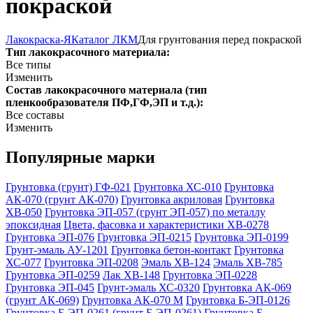
покраской
Лакокраска-Я
Каталог ЛКМ
Для грунтования перед покраской
Тип лакокрасочного материала:
Все типы
Изменить
Состав лакокрасочного материала (тип
пленкообразователя ПФ,ГФ,ЭП и т.д.):
Все составы
Изменить
Популярные марки
Грунтовка (грунт) ГФ-021
Грунтовка ХС-010
Грунтовка
АК-070 (грунт АК-070)
Грунтовка акриловая
Грунтовка
ХВ-050
Грунтовка ЭП-057 (грунт ЭП-057) по металлу
эпоксидная
Цвета, фасовка и характеристики ХВ‑0278
Грунтовка ЭП-076
Грунтовка ЭП-0215
Грунтовка ЭП-0199
Грунт-эмаль АУ-1201
Грунтовка бетон-контакт
Грунтовка
ХС-077
Грунтовка ЭП-0208
Эмаль ХВ-124
Эмаль ХВ-785
Грунтовка ЭП-0259
Лак ХВ-148
Грунтовка ЭП-0228
Грунтовка ЭП-045
Грунт-эмаль ХС-0320
Грунтовка АК-069
(грунт АК-069)
Грунтовка АК-070 М
Грунтовка Б-ЭП-0126
Грунтовка Б-ЭП-0261 (грунт Б-ЭП-0261)
Грунтовка Б-