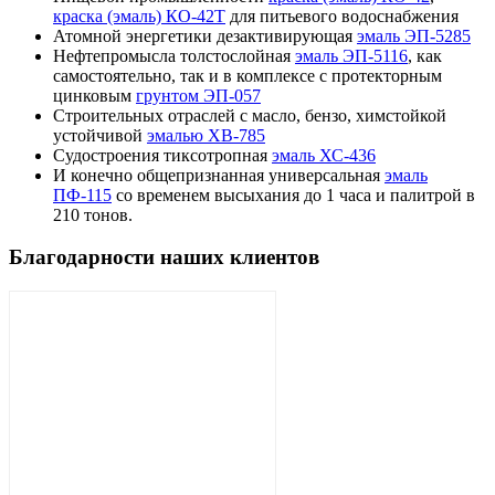
краска (эмаль) КО-42Т
для питьевого водоснабжения
Атомной энергетики дезактивирующая
эмаль ЭП-5285
Нефтепромысла толстослойная
эмаль ЭП-5116
, как
самостоятельно, так и в комплексе с протекторным
цинковым
грунтом ЭП-057
Строительных отраслей с масло, бензо, химстойкой
устойчивой
эмалью ХВ-785
Судостроения тиксотропная
эмаль ХС-436
И конечно общепризнанная универсальная
эмаль
ПФ-115
со временем высыхания до 1 часа и палитрой в
210 тонов.
Благодарности наших клиентов