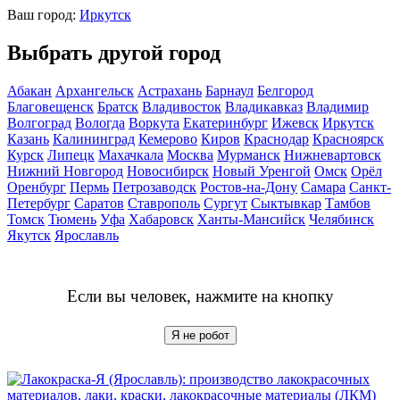
Ваш город:
Иркутск
Выбрать другой город
Абакан
Архангельск
Астрахань
Барнаул
Белгород
Благовещенск
Братск
Владивосток
Владикавказ
Владимир
Волгоград
Вологда
Воркута
Екатеринбург
Ижевск
Иркутск
Казань
Калининград
Кемерово
Киров
Краснодар
Красноярск
Курск
Липецк
Махачкала
Москва
Мурманск
Нижневартовск
Нижний Новгород
Новосибирск
Новый Уренгой
Омск
Орёл
Оренбург
Пермь
Петрозаводск
Ростов-на-Дону
Самара
Санкт-
Петербург
Саратов
Ставрополь
Сургут
Сыктывкар
Тамбов
Томск
Тюмень
Уфа
Хабаровск
Ханты-Мансийск
Челябинск
Якутск
Ярославль
Если вы человек, нажмите на кнопку
Я не робот