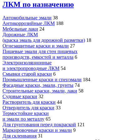
ЛКМ по назначению
Автомобильные эмали
38
Антикоррозийные ЛКМ
188
Мебельные лаки
24
Дорожные ЛКМ
(краска эмаль для дорожной разметки)
18
Огнезащитные краски и эмали
27
Пищевые эмали для стен пищевых
производств, емкостей и металла
6
Электроизоляционные
и электропроводные ЛКМ
54
Смывки старой краски
6
Промышленные краски и спецэмали
184
Фасадные краски, эмали, грунты
74
Строительные краски, эмали, лаки
58
Судовые краски
32
Растворитель для краски
44
Отвердитель для краски
33
Термостойкие краски
и эмали по металлу
65
Для грунтования перед покраской
121
Маркировочные краски и эмали
9
Для склеивания
31