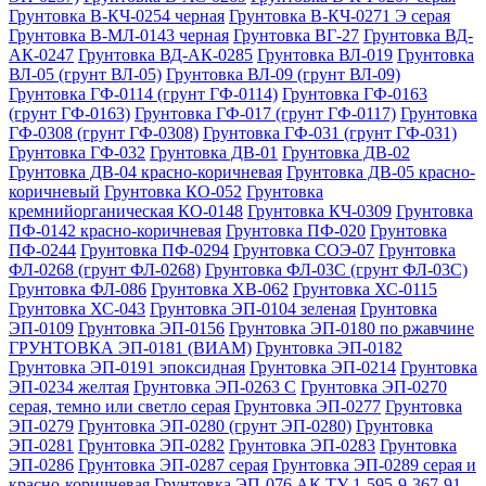
Грунтовка В-КЧ-0254 черная
Грунтовка В-КЧ-0271 Э серая
Грунтовка В-МЛ-0143 черная
Грунтовка ВГ-27
Грунтовка ВД-
АК-0247
Грунтовка ВД-АК-0285
Грунтовка ВЛ-019
Грунтовка
ВЛ-05 (грунт ВЛ-05)
Грунтовка ВЛ-09 (грунт ВЛ-09)
Грунтовка ГФ-0114 (грунт ГФ-0114)
Грунтовка ГФ-0163
(грунт ГФ-0163)
Грунтовка ГФ-017 (грунт ГФ-0117)
Грунтовка
ГФ-0308 (грунт ГФ-0308)
Грунтовка ГФ-031 (грунт ГФ-031)
Грунтовка ГФ-032
Грунтовка ДВ-01
Грунтовка ДВ-02
Грунтовка ДВ-04 красно-коричневая
Грунтовка ДВ-05 красно-
коричневый
Грунтовка КО-052
Грунтовка
кремнийорганическая КО-0148
Грунтовка КЧ-0309
Грунтовка
ПФ-0142 красно-коричневая
Грунтовка ПФ-020
Грунтовка
ПФ-0244
Грунтовка ПФ-0294
Грунтовка СОЭ-07
Грунтовка
ФЛ-0268 (грунт ФЛ-0268)
Грунтовка ФЛ-03С (грунт ФЛ-03С)
Грунтовка ФЛ-086
Грунтовка ХВ-062
Грунтовка ХС-0115
Грунтовка ХС-043
Грунтовка ЭП-0104 зеленая
Грунтовка
ЭП-0109
Грунтовка ЭП-0156
Грунтовка ЭП-0180 по ржавчине
ГРУНТОВКА ЭП-0181 (ВИАМ)
Грунтовка ЭП-0182
Грунтовка ЭП-0191 эпоксидная
Грунтовка ЭП-0214
Грунтовка
ЭП-0234 желтая
Грунтовка ЭП-0263 С
Грунтовка ЭП-0270
серая, темно или светло серая
Грунтовка ЭП-0277
Грунтовка
ЭП-0279
Грунтовка ЭП-0280 (грунт ЭП-0280)
Грунтовка
ЭП-0281
Грунтовка ЭП-0282
Грунтовка ЭП-0283
Грунтовка
ЭП-0286
Грунтовка ЭП-0287 серая
Грунтовка ЭП-0289 серая и
красно-коричневая
Грунтовка ЭП-076 АК ТУ 1-595-9-367-91