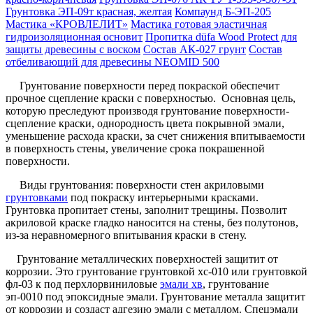
Грунтовка ЭП-09т красная, желтая
Компаунд Б-ЭП-205
Мастика «КРОВЛЕЛИТ»
Мастика готовая эластичная
гидроизоляционная основит
Пропитка düfa Wood Protect для
защиты древесины с воском
Состав АК-027 грунт
Состав
отбеливающий для древесины NEOMID 500
Грунтование поверхности перед покраской обеспечит
прочное сцепление краски с поверхностью. Основная цель,
которую преследуют производя грунтование поверхности-
сцепление краски, однородность цвета покрывной эмали,
уменьшение расхода краски, за счет снижения впитываемости
в поверхность стены, увеличение срока покрашенной
поверхности.
Виды грунтования: поверхности стен акриловыми
грунтовками
под покраску интерьерными красками.
Грунтовка пропитает стены, заполнит трещины. Позволит
акриловой краске гладко наносится на стены, без полутонов,
из-за неравномерного впитывания краски в стену.
Грунтование металлических поверхностей защитит от
коррозии. Это грунтование грунтовкой хс-010 или грунтовкой
фл-03 к под перхлорвиниловые
эмали хв
, грунтование
эп-0010 под эпоксидные эмали. Грунтование металла защитит
от коррозии и создаст адгезию эмали с металлом. Спецэмали