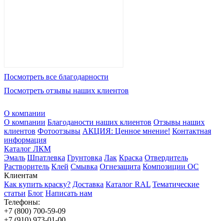
Посмотреть все благодарности
Посмотреть отзывы наших клиентов
О компании
О компании
Благоданости наших клиентов
Отзывы наших
клиентов
Фотоотзывы
АКЦИЯ: Ценное мнение!
Контактная
информация
Каталог ЛКМ
Эмаль
Шпатлевка
Грунтовка
Лак
Краска
Отвердитель
Растворитель
Клей
Смывка
Огнезащита
Композиции ОС
Клиентам
Как купить краску?
Доставка
Каталог RAL
Тематические
статьи
Блог
Написать нам
Телефоны:
+7 (800) 700-59-09
+7 (910) 973-01-00