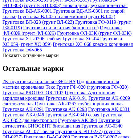
ЭП-0303 (грунт Б-ЭП-0303) эпоксидная двухкомпонентная
Грунтовка ВД-АК-0301
Грунтовка ВД-АК-0301 по старой
краске
Грунтовка ВЛ-02 по алюминию (грунт ВЛ-02)
Грунтовка ВЛ-023 (грунт ВЛ-023)
Грунтовка ГФ-0119 (грунт
ГФ-0119)
Грунтовка силикатная (концентрат)
Грунтовка
ФЛ-03Ж (грунт ФЛ-03Ж)
Грунтовка ФЛ-03К (грунт ФЛ-03К)
Грунтовка ХП-0206 зелёная
Грунтовка ХС-04
Грунтовка
ХС-059 (грунт ХС-059)
Грунтовка ХС-068 красно-коричневая
Грунтовка ЭФ-065
Показать остальные марки
Остальные марки
2К грунтовка акриловая «3+1» HS
Гидроизоляционная
мастика кровельная Текс
Грунт ГФ-020 (грунтовка ГФ-020)
Грунтовка PRODECOR 1102
Грунтовка Адгезионная
акриловая кроющая
Грунтовка АК-0191
Грунтовка АК-0209
светло-зеленая
Грунтовка АК-0267 глубокопроникающая
Грунтовка АК-0291
Грунтовка АК-0293
Грунтовка АК-0331
Грунтовка АК-0346
Грунтовка АК-0349 серая
Грунтовка
АК-0352 для электрополя
Грунтовка АК-094
Грунтовка
антисептик БИОСЕПТ биозащитная
Грунтовка АС-0340
Грунтовка АС-071 белая
Грунтовка Б-ЭП-0237 (грунт Б-
ЭП-0237)
Грунтовка В-АС-0269
Грунтовка В-КЧ-0207 серая