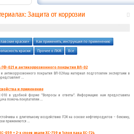
териалах: Защита от коррозии
славские краски»
Как применять, инструкция по применению
зопасность краски
Прочее о ЛКМ
Все
 ГФ-021 и антикоррозионного покрытия ВЛ-02
1 и антикоррозионного покрытия ВЛ-02Наш материал подготовлен экспертами в
редставляет ...
 свойства и применение
ХС-010 в удобной форме "Вопросы и ответы". Информацию нам предоставила
ча помочь покупателям ...
 устойчивы к длительному воздействию ГСМ на основе нефтепродуктов – бензину,
ски применяются ...
С-059 + 2-х слоев эмали ХС-759 и 1слоя лака ХС-724