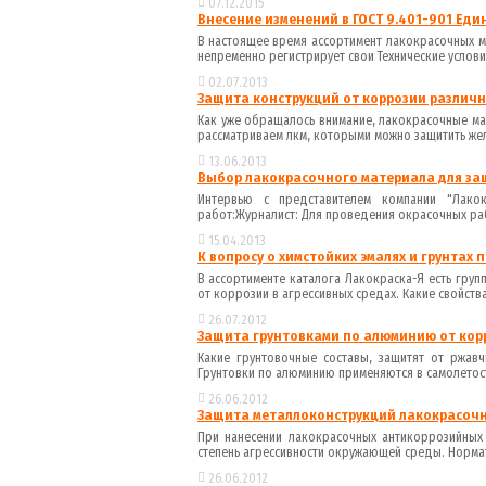
07.12.2015
Внесение изменений в ГОСТ 9.401-901 Еди
В настоящее время ассортимент лакокрасочных м
непременно регистрирует свои Технические условия (
02.07.2013
Защита конструкций от коррозии различ
Как уже обращалось внимание, лакокрасочные ма
рассматриваем лкм, которыми можно защитить жел
13.06.2013
Выбор лакокрасочного материала для за
Интервью с представителем компании "Лако
работ:Журналист: Для проведения окрасочных раб
15.04.2013
К вопросу о химстойких эмалях и грунтах 
В ассортименте каталога Лакокраска-Я есть гру
от коррозии в агрессивных средах. Какие свойства 
26.07.2012
Защита грунтовками по алюминию от кор
Какие грунтовочные составы, защитят от ржав
Грунтовки по алюминию применяются в самолетост
26.06.2012
Защита металлоконструкций лакокрасочн
При нанесении лакокрасочных антикоррозийных м
степень агрессивности окружающей среды. Нормат
26.06.2012