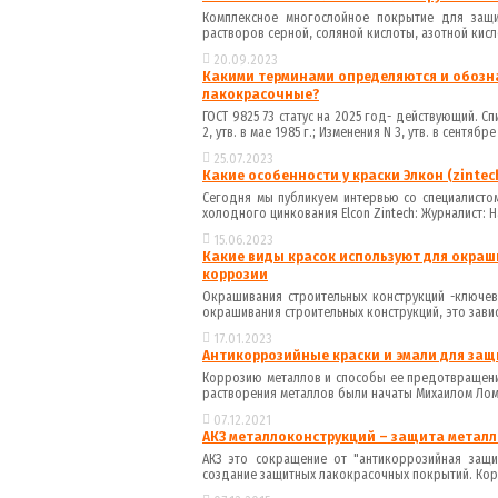
Комплексное многослойное покрытие для защи
растворов серной, соляной кислоты, азотной кисл
20.09.2023
Какими терминами определяются и обозн
лакокрасочные?
ГОСТ 9825 73 статус на 2025 год- действующий. Сп
2, утв. в мае 1985 г.; Изменения N 3, утв. в сентябр
25.07.2023
Какие особенности у краски Элкон (zinte
Сегодня мы публикуем интервью со специалисто
холодного цинкования Elcon Zintech: Журналист: На
15.06.2023
Какие виды красок используют для окраш
коррозии
Окрашивания строительных конструкций -ключев
окрашивания строительных конструкций, это зависит
17.01.2023
Антикоррозийные краски и эмали для защ
Коррозию металлов и способы ее предотвращени
растворения металлов были начаты Михаилом Ломо
07.12.2021
АКЗ металлоконструкций – защита мета
АКЗ это сокращение от "антикоррозийная защи
создание защитных лакокрасочных покрытий. Корр