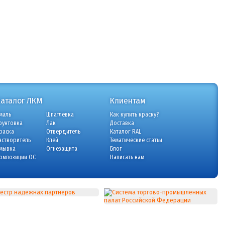
Каталог ЛКМ
Клиентам
маль
Шпатлевка
Как купить краску?
рунтовка
Лак
Доставка
раска
Отвердитель
Каталог RAL
астворитель
Клей
Тематические статьи
мывка
Огнезащита
Блог
омпозиции ОС
Написать нам