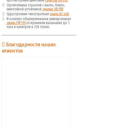
протекторным цинковым
грунтом ЭП-057
Строительных отраслей с масло, бензо,
химстойкой устойчивой
эмалью ХВ-785
Судостроения тиксотропная
эмаль ХС-436
И конечно общепризнанная универсальная
эмаль ПФ-115
со временем высыхания до 1
часа и палитрой в 210 тонов.
Благодарности наших
клиентов