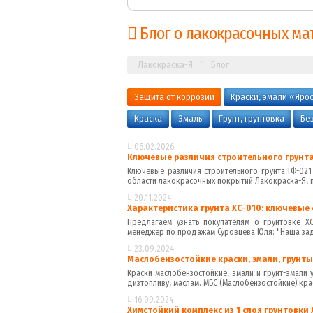
Блог о лакокрасочных ма
Лакокраска-Я
Блог
Защита от коррозии
Краски, эмали «Яро
Краска
Эмаль
Грунт, грунтовка
Бе
06.02.2026
Ключевые различия строительного грунта
Ключевые различия строительного грунта ГФ-02
области лакокрасочных покрытий Лакокраска-Я, п
20.11.2024
Характеристика грунта ХС-010: ключевые
Предлагаем узнать покупателям о грунтовке 
менеджер по продажам Суровцева Юля: "Наша зада
23.09.2024
Маслобензостойкие краски, эмали, грунты
Краски маслобензостойкие, эмали и грунт-эмали
дизтопливу, маслам. МБС (Маслобензостойкие) кра
16.09.2024
Химстойкий комплекс из 1 слоя грунтовки Х