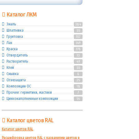
Каталог ЛКМ
Эмаль
384
Шпатлевка
30
Грунтовка
157
Лак
149
Краска
178
Отвердитель
33
Растворитель
49
Клей
30
Смывка
6
Огнезащита
25
Композиции ОС
18
Прочее: герметики, мастики
7
Цинконаполненные композиции
14
Каталог цветов RAL
Каталог цветов RAL
Расшифровка цветов RAL с названиями цветов в