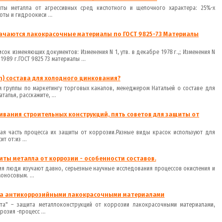
ты металла от агрессивных сред кислотного и щелочного характера: 25%-х
оты и гидроокиси ...
ачаются лакокрасочные материалы по ГОСТ 9825-73 Материалы
исок изменяющих документов: Изменения N 1, утв. в декабре 1978 г.,; Изменения N
е 1989 г.ГОСТ 9825 73 материалы ...
ch) состава для холодного цинкования?
м группы по маркетингу торговых каналов, менеджером Натальей о составе для
талья, расскажите, ...
ивания строительных конструкций, пять советов для защиты от
ая часть процесса их защиты от коррозии.Разные виды красок используют для
 от:из ...
иты металла от коррозии - особенности составов.
я люди изучают давно, серьезные научные исследования процессов окисления и
носовым. ...
лла антикоррозийными лакокрасочными материалами
та" – защита металлоконструкций от коррозии лакокрасочными материалами,
озия -процесс ...