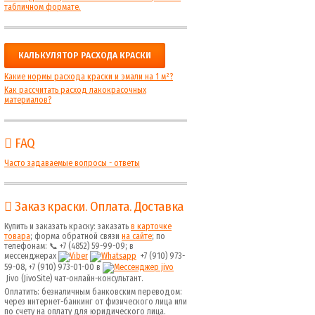
табличном формате.
КАЛЬКУЛЯТОР РАСХОДА КРАСКИ
Какие нормы расхода краски и эмали на 1 м²?
Как рассчитать расход лакокрасочных
материалов?
FAQ
Часто задаваемые вопросы - ответы
Заказ краски. Оплата. Доставка
Купить и заказать краску: заказать
в карточке
товара
; форма обратной связи
на сайте
; по
телефонам: 📞 +7 (4852) 59-99-09; в
мессенджерах
+7 (910) 973-
59-08, +7 (910) 973-01-00 в
Jivo (JivoSite) чат-онлайн-консультант.
Оплатить: безналичным банковским переводом:
через интернет-банкинг от физического лица или
по счету на оплату для юридического лица.