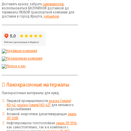
Доставить краску: забрать
самовывозом
,
воспользоваться БЕСПЛАТНОЙ доставкой до
терминала ЛЮБОЙ транспортной компании для
доставки в город Иркутск,
курьером
.
Лакокрасочные материалы
Лакокрасочные материалы для нужд:
Пищевой промышленности
краска (эмаль)
КО-42
,
краска (эмаль) КО-42Т
для питьевого
водоснабжения
Атомной энергетики дезактивирующая
эмаль
ЭП-5285
Нефтепромысла толстослойная
эмаль ЭП-5116
,
как самостоятельно, так и в комплексе с