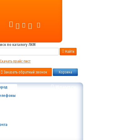
иск по каталогу ЛКМ
Найти
Скачать прайс-лист
Заказать обратный звонок
Корзина
Иркутск
ород
+7 (800) 700-59-09
елефоны
+7 (910) 973-59-08
+7 (910) 973-33-09
+7 (910) 973-01-00
info@lakokraska-ya.ru
очта