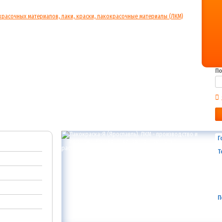
По
Г
Т
П