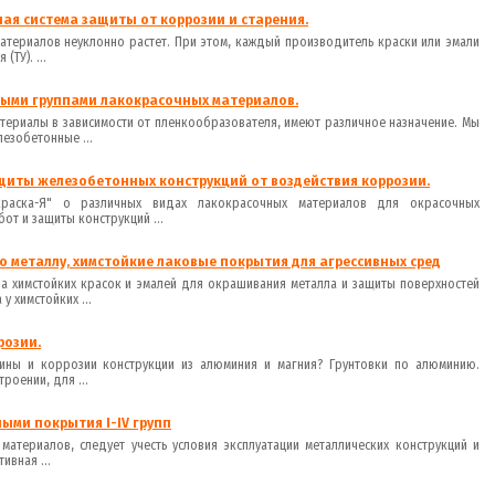
ная система защиты от коррозии и старения.
атериалов неуклонно растет. При этом, каждый производитель краски или эмали
ТУ). ...
ными группами лакокрасочных материалов.
териалы в зависимости от пленкообразователя, имеют различное назначение. Мы
езобетонные ...
щиты железобетонных конструкций от воздействия коррозии.
краска-Я" о различных видах лакокрасочных материалов для окрасочных
от и защиты конструкций ...
по металлу, химстойкие лаковые покрытия для агрессивных сред
ппа химстойких красок и эмалей для окрашивания металла и защиты поверхностей
у химстойких ...
розии.
чины и коррозии конструкции из алюминия и магния? Грунтовки по алюминию.
роении, для ...
ыми покрытия I-IV групп
атериалов, следует учесть условия эксплуатации металлических конструкций и
ивная ...