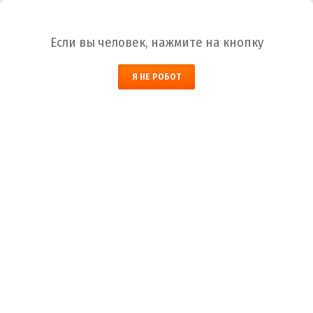
Ваш город:
Иркутск
Если вы человек, нажмите на кнопку
НАЙТИ
Я НЕ РОБОТ
ЗАКАЗАТЬ ОБРАТНЫЙ ЗВОНОК
КОРЗИНА
Иркутск
Город
+7 (800) 700-59-09
Телефоны
+7 (910) 973-59-08
+7 (910) 973-33-09
+7 (910) 973-01-00
info@lakokraska-ya.ru
Почта
Грунтовка акриловая ВД-АК-0301 глубокого
проникновения