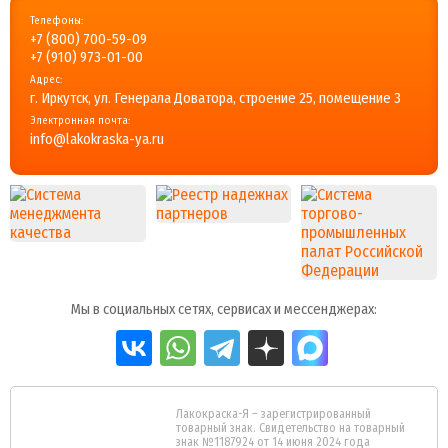
Телефоны:
+7 (800) 700-59-09
+7 (910) 973-01-00
Адрес:
г. Иркутск, ул. Генерала Доватора, строение 25, помещение 3
Электронная почта:
info@lakokraska-ya.ru
Мы в социальных сетях, сервисах и мессенджерах:
Лакокраска-Я – зарегистрированный
товарный знак. Свидетельство на товарный
знак №1187924 от 14 июня 2024 года