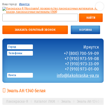
Ваш город:
Иркутск
НАЙТИ
ЗАКАЗАТЬ ОБРАТНЫЙ ЗВОНОК
КОРЗИНА
Иркутск
Город
+7 (800) 700-59-09
Телефоны
+7 (910) 973-59-08
+7 (910) 973-33-09
+7 (910) 973-01-00
info@lakokraska-ya.ru
Почта
Эмаль АК-1340 белая
Лакокраска-Я
Каталог ЛКМ
Эмаль
Эмаль АК-1340 бе