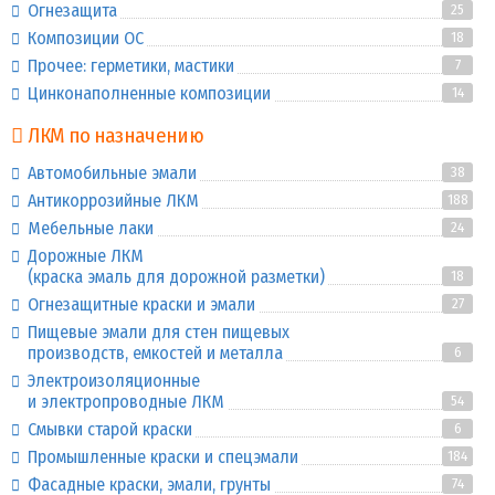
Огнезащита
25
Композиции ОС
18
Прочее: герметики, мастики
7
Цинконаполненные композиции
14
ЛКМ по назначению
Автомобильные эмали
38
Антикоррозийные ЛКМ
188
Мебельные лаки
24
Дорожные ЛКМ
(краска эмаль для дорожной разметки)
18
Огнезащитные краски и эмали
27
Пищевые эмали для стен пищевых
производств, емкостей и металла
6
Электроизоляционные
и электропроводные ЛКМ
54
Смывки старой краски
6
Промышленные краски и спецэмали
184
Фасадные краски, эмали, грунты
74