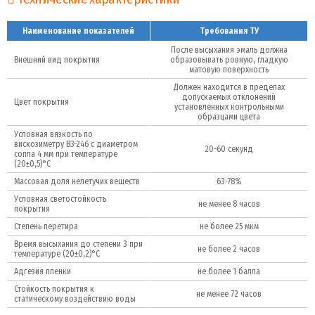
Наименование показателей
Требования ТУ
После высыхания эмаль должна
Внешний вид покрытия
образовывать ровную, гладкую
матовую поверхность
Должен находится в пределах
допускаемых отклонений
Цвет покрытия
установленных контрольными
образцами цвета
Условная вязкость по
вискозиметру ВЗ-246 с диаметром
20-60 секунд
сопла 4 мм при температуре
(20±0,5)°C
Массовая доля нелетучих веществ
63-78%
Условная светостойкость
не менее 8 часов
покрытия
Степень перетира
не более 25 мкм
Время высыхания до степени 3 при
не более 2 часов
температуре (20±0,2)°C
Адгезия пленки
не более 1 балла
Стойкость покрытия к
не менее 72 часов
статическому воздействию воды