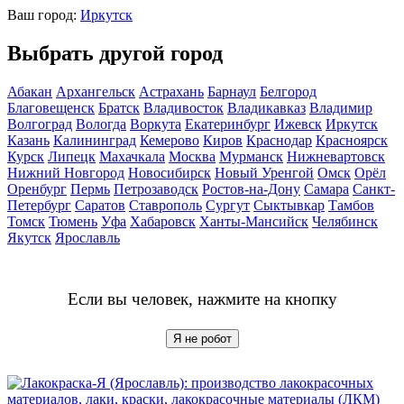
Ваш город:
Иркутск
Выбрать другой город
Абакан
Архангельск
Астрахань
Барнаул
Белгород
Благовещенск
Братск
Владивосток
Владикавказ
Владимир
Волгоград
Вологда
Воркута
Екатеринбург
Ижевск
Иркутск
Казань
Калининград
Кемерово
Киров
Краснодар
Красноярск
Курск
Липецк
Махачкала
Москва
Мурманск
Нижневартовск
Нижний Новгород
Новосибирск
Новый Уренгой
Омск
Орёл
Оренбург
Пермь
Петрозаводск
Ростов-на-Дону
Самара
Санкт-
Петербург
Саратов
Ставрополь
Сургут
Сыктывкар
Тамбов
Томск
Тюмень
Уфа
Хабаровск
Ханты-Мансийск
Челябинск
Якутск
Ярославль
Если вы человек, нажмите на кнопку
Я не робот