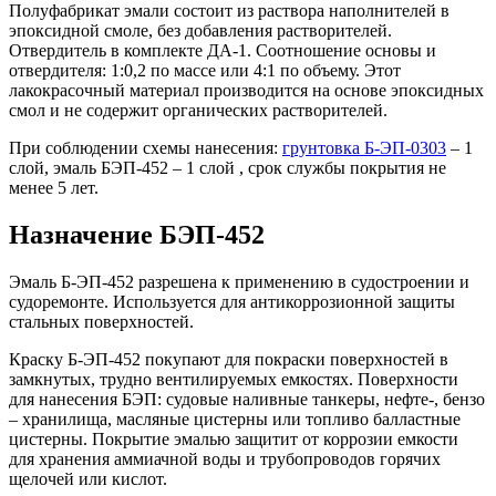
Полуфабрикат эмали состоит из раствора наполнителей в
эпоксидной смоле, без добавления растворителей.
Отвердитель в комплекте ДА-1. Соотношение основы и
отвердителя: 1:0,2 по массе или 4:1 по объему. Этот
лакокрасочный материал производится на основе эпоксидных
смол и не содержит органических растворителей.
При соблюдении схемы нанесения:
грунтовка Б-ЭП-0303
– 1
слой, эмаль БЭП-452 – 1 слой , срок службы покрытия не
менее 5 лет.
Назначение БЭП-452
Эмаль Б-ЭП-452 разрешена к применению в судостроении и
судоремонте. Используется для антикоррозионной защиты
стальных поверхностей.
Краску Б-ЭП-452 покупают для покраски поверхностей в
замкнутых, трудно вентилируемых емкостях. Поверхности
для нанесения БЭП: судовые наливные танкеры, нефте-, бензо
– хранилища, масляные цистерны или топливо балластные
цистерны. Покрытие эмалью защитит от коррозии емкости
для хранения аммиачной воды и трубопроводов горячих
щелочей или кислот.