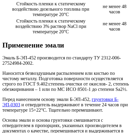
Стойкость пленки к статическому
не менее 48
воздействию дизельного топлива при
часов
температуре 20°C
Стойкость пленки к статическому
не менее 48
воздействию 3% раствор NaCl при
часов
температуре 20°C
Применение эмали
Эмаль Б-ЭП-452 производится по стандарту ТУ 2312-006-
27524984-2002.
Наносится безвоздушным распылением или кистью по
чистому металлу. Подготовка поверхности осуществляется
строго по ГОСТ 9.402:степень очистки от окислов- 2, степень
обезжиривания – 1 или по МС ИСО 8501-1 до степени Sa2½.
Перед нанесением основу эмали Б-ЭП-452,
грунтовки Б-
ЭП-0303
и отвердитель выдерживают в течение 24 часов при
температуре 15÷22°С. Тщательно перемешивают.
Основа эмали и основа грунтовки смешивается с
отвердителем в пропорциях, указанных производителем в
документах о качестве, перемешивается и выдерживается в