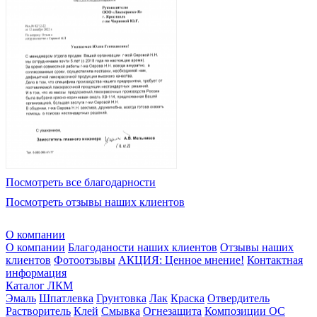
Посмотреть все благодарности
Посмотреть отзывы наших клиентов
О компании
О компании
Благоданости наших клиентов
Отзывы наших
клиентов
Фотоотзывы
АКЦИЯ: Ценное мнение!
Контактная
информация
Каталог ЛКМ
Эмаль
Шпатлевка
Грунтовка
Лак
Краска
Отвердитель
Растворитель
Клей
Смывка
Огнезащита
Композиции ОС