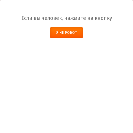
Ваш город:
Иркутск
Если вы человек, нажмите на кнопку
НАЙТИ
Я НЕ РОБОТ
ЗАКАЗАТЬ ОБРАТНЫЙ ЗВОНОК
КОРЗИНА
Иркутск
Город
+7 (800) 700-59-09
Телефоны
+7 (910) 973-59-08
+7 (910) 973-33-09
+7 (910) 973-01-00
info@lakokraska-ya.ru
Почта
Эмаль ЭП-525 темно-зеленая краска
Лакокраска-Я
Каталог ЛКМ
Эмаль
Эмаль ЭП-525