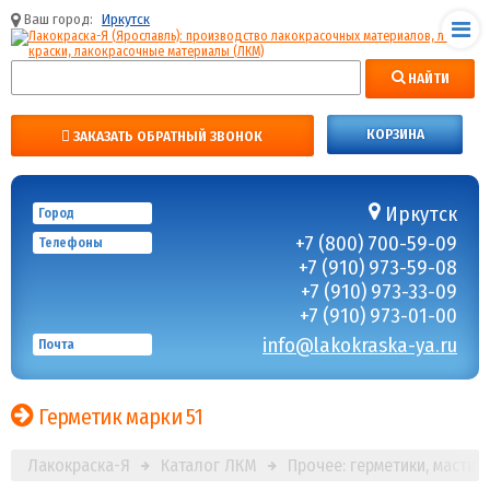
Ваш город:
Иркутск
НАЙТИ
КОРЗИНА
ЗАКАЗАТЬ ОБРАТНЫЙ ЗВОНОК
Иркутск
Город
+7 (800) 700-59-09
Телефоны
+7 (910) 973-59-08
+7 (910) 973-33-09
+7 (910) 973-01-00
info@lakokraska-ya.ru
Почта
Герметик марки 51
Лакокраска-Я
Каталог ЛКМ
Прочее: герметики, мастик