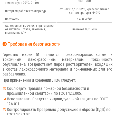
160 – 200
температуре 20°С, 0,1 мм
от -60°С до +100°С, кратковременно
Интервал рабочих температур
до температуры +140°С
Плотность
1 480 кг/м³
Адгезионная прочность при отрыве
от металла – стали, алюминия,
не менее 0,01 МПа
пластмассы АГ-4
Требования безопасности
Герметик марки 51 является пожаро-взрывоопасным и
токсичным лакокрасочным материалом. Токсичность
обусловлена воздействием паров растворителей, входящих
в состав лакокрасочного материала и применяемых для его
разбавления.
При применении и хранении ЛКМ следует:
Соблюдать Правила пожарной безопасности и
промышленной санитарии по ГОСТ 12.3.005.
Использовать Средства индивидуальной защиты по ГОСТ
12.4.011
Контролировать Предельно допустимые выбросы (ПДВ) по
ГОСТ 17.2.3.02