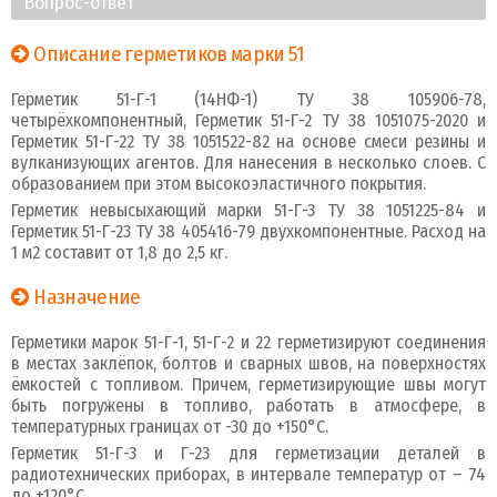
Вопрос-ответ
Описание герметиков марки 51
Герметик 51-Г-1 (14НФ-1) ТУ 38 105906-78,
четырёхкомпонентный, Герметик 51-Г-2 ТУ 38 1051075-2020 и
Герметик 51-Г-22 ТУ 38 1051522-82 на основе смеси резины и
вулканизующих агентов. Для нанесения в несколько слоев. С
образованием при этом высокоэластичного покрытия.
Герметик невысыхающий марки 51-Г-3 ТУ 38 1051225-84 и
Герметик 51-Г-23 ТУ 38 405416-79 двухкомпонентные. Расход на
1 м2 составит от 1,8 до 2,5 кг.
Назначение
Герметики марок 51-Г-1, 51-Г-2 и 22 герметизируют соединения
в местах заклёпок, болтов и сварных швов, на поверхностях
ёмкостей с топливом. Причем, герметизирующие швы могут
быть погружены в топливо, работать в атмосфере, в
температурных границах от -30 до +150°С.
Герметик 51-Г-3 и Г-23 для герметизации деталей в
радиотехнических приборах, в интервале температур от – 74
до +120°С.