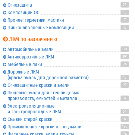
Огнезащита
25
Композиции ОС
18
Прочее: герметики, мастики
7
Цинконаполненные композиции
15
ЛКМ по назначению
Автомобильные эмали
38
Антикоррозийные ЛКМ
191
Мебельные лаки
24
Дорожные ЛКМ
(краска эмаль для дорожной разметки)
18
Огнезащитные краски и эмали
27
Пищевые эмали для стен пищевых
производств, емкостей и металла
6
Электроизоляционные
и электропроводные ЛКМ
54
Смывки старой краски
6
Промышленные краски и спецэмали
185
Фасадные краски, эмали, грунты
74