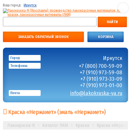
Ваш город:
Иркутск
НАЙТИ
ЗАКАЗАТЬ ОБРАТНЫЙ ЗВОНОК
КОРЗИНА
Иркутск
Город
+7 (800) 700-59-09
Телефоны
+7 (910) 973-59-08
+7 (910) 973-33-09
+7 (910) 973-01-00
info@lakokraska-ya.ru
Почта
Краска «Нержамет» (эмаль «Нержамет»)
Лакокраска-Я
Каталог ЛКМ
Краска
Краска «Нержам