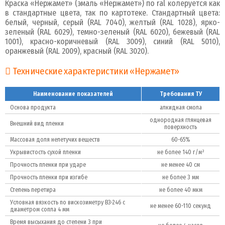
Краска «Нержамет» (эмаль «Нержамет») по ral колеруется как
в стандартные цвета, так по картотеке. Стандартный цвета:
белый, черный, серый (RAL 7040), желтый (RAL 1028), ярко-
зеленый (RAL 6029), темно-зеленый (RAL 6020), бежевый (RAL
1001), красно-коричневый (RAL 3009), синий (RAL 5010),
оранжевый (RAL 2009), красный (RAL 3020).
Технические характеристики «Нержамет»
Наименование показателей
Требования ТУ
Основа продукта
алкидная смола
однородная глянцевая
Внешний вид пленки
поверхность
Массовая доля нелетучих веществ
60-65%
Укрывистость сухой пленки
не более 140 г/м²
Прочность пленки при ударе
не менее 40 см
Прочность пленки при изгибе
не более 3 мм
Степень перетира
не более 40 мкм
Условная вязкость по вискозиметру ВЗ-246 с
не менее 60-110 секунд
диаметром сопла 4 мм
Время высыхания до степени 3 при