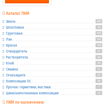
Каталог ЛКМ
Эмаль
385
Шпатлевка
30
Грунтовка
159
Лак
149
Краска
178
Отвердитель
33
Растворитель
49
Клей
30
Смывка
6
Огнезащита
25
Композиции ОС
18
Прочее: герметики, мастики
7
Цинконаполненные композиции
15
ЛКМ по назначению