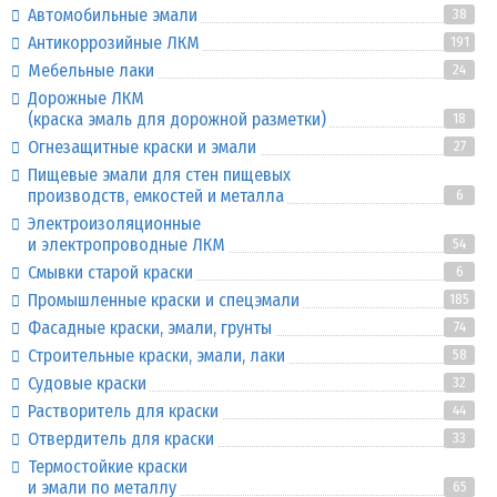
Автомобильные эмали
38
Антикоррозийные ЛКМ
191
Мебельные лаки
24
Дорожные ЛКМ
(краска эмаль для дорожной разметки)
18
Огнезащитные краски и эмали
27
Пищевые эмали для стен пищевых
производств, емкостей и металла
6
Электроизоляционные
и электропроводные ЛКМ
54
Смывки старой краски
6
Промышленные краски и спецэмали
185
Фасадные краски, эмали, грунты
74
Строительные краски, эмали, лаки
58
Судовые краски
32
Растворитель для краски
44
Отвердитель для краски
33
Термостойкие краски
и эмали по металлу
65