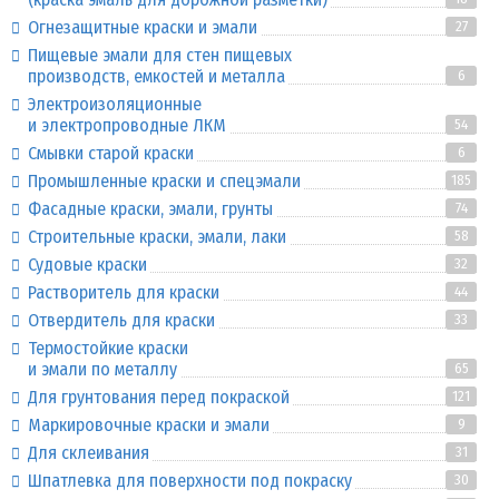
Огнезащитные краски и эмали
27
Пищевые эмали для стен пищевых
производств, емкостей и металла
6
Электроизоляционные
и электропроводные ЛКМ
54
Смывки старой краски
6
Промышленные краски и спецэмали
185
Фасадные краски, эмали, грунты
74
Строительные краски, эмали, лаки
58
Судовые краски
32
Растворитель для краски
44
Отвердитель для краски
33
Термостойкие краски
и эмали по металлу
65
Для грунтования перед покраской
121
Маркировочные краски и эмали
9
Для склеивания
31
Шпатлевка для поверхности под покраску
30