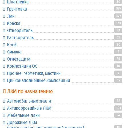
Шпатлевка
30
Грунтовка
159
Лак
149
Краска
178
Отвердитель
33
Растворитель
49
Клей
30
Смывка
6
Огнезащита
25
Композиции ОС
18
Прочее: герметики, мастики
7
Цинконаполненные композиции
15
ЛКМ по назначению
Автомобильные эмали
38
Антикоррозийные ЛКМ
191
Мебельные лаки
24
Дорожные ЛКМ
(краска эмаль для дорожной разметки)
18