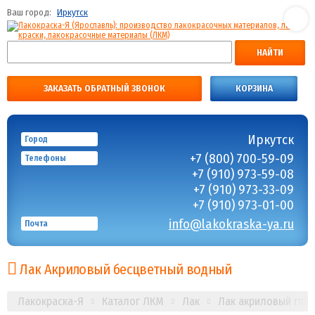
Ваш город:
Иркутск
НАЙТИ
ЗАКАЗАТЬ ОБРАТНЫЙ ЗВОНОК
КОРЗИНА
Иркутск
Город
+7 (800) 700-59-09
Телефоны
+7 (910) 973-59-08
+7 (910) 973-33-09
+7 (910) 973-01-00
info@lakokraska-ya.ru
Почта
Лак Акриловый бесцветный водный
Лакокраска-Я
Каталог ЛКМ
Лак
Лак акриловый гля