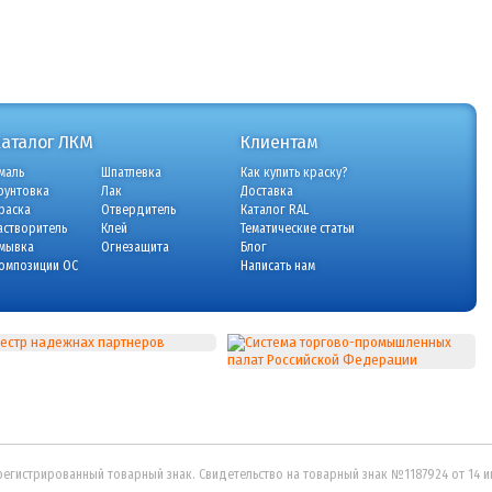
Каталог ЛКМ
Клиентам
маль
Шпатлевка
Как купить краску?
рунтовка
Лак
Доставка
раска
Отвердитель
Каталог RAL
астворитель
Клей
Тематические статьи
мывка
Огнезащита
Блог
омпозиции ОС
Написать нам
регистрированный товарный знак. Свидетельство на товарный знак №1187924 от 14 