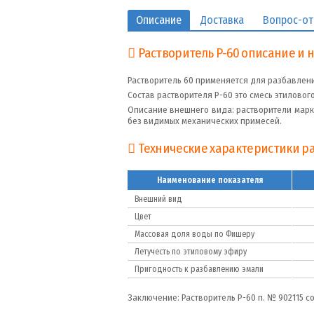
Описание
Доставка
Вопрос-от
Растворитель Р-60 описание и 
Растворитель 60 применяется для разбавлен
Состав растворителя Р-60 это смесь этиловог
Описание внешнего вида: растворители марк
без видимых механических примесей.
Технические характеристики ра
Наименование показателя
Внешний вид
Цвет
Массовая доля воды по Фишеру
Летучесть по этиловому эфиру
Пригодность к разбавлению эмали
Заключение: Растворитель Р-60 п. № 902115 со