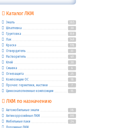
Каталог ЛКМ
Эмаль
385
Шпатлевка
30
Грунтовка
159
Лак
149
Краска
178
Отвердитель
33
Растворитель
49
Клей
30
Смывка
6
Огнезащита
25
Композиции ОС
18
Прочее: герметики, мастики
7
Цинконаполненные композиции
15
ЛКМ по назначению
Автомобильные эмали
38
Антикоррозийные ЛКМ
191
Мебельные лаки
24
Дорожные ЛКМ