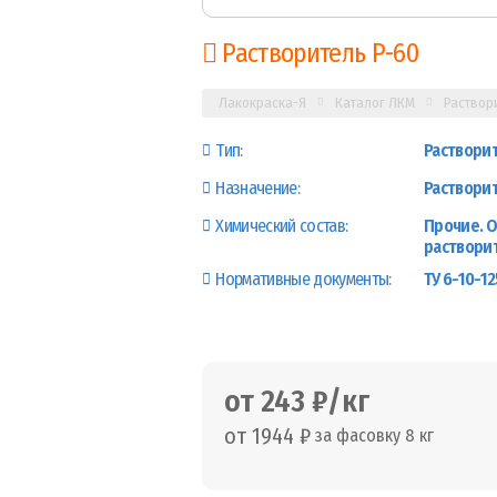
Растворитель Р-60
Лакокраска-Я
Каталог ЛКМ
Раствор
Тип:
Раствори
Назначение:
Растворит
Химический состав:
Прочие. О
раствори
Нормативные документы:
ТУ 6-10-1
от 243 ₽/кг
от 1944 ₽
за фасовку 8 кг