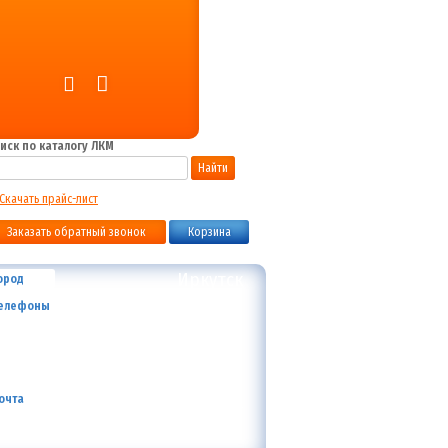
иск по каталогу ЛКМ
Найти
Скачать прайс-лист
Заказать обратный звонок
Корзина
Иркутск
ород
+7 (800) 700-59-09
елефоны
+7 (910) 973-59-08
+7 (910) 973-33-09
+7 (910) 973-01-00
info@lakokraska-ya.ru
очта