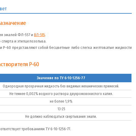
вет
назначение
ия эмалей ФЛ-557 и
ВЛ-515
.
о спирта и этилцелозольва.
и Р-60 представляют собой бесцветные либо слегка желтоватые жидкости
створителя Р-60
Значение по ТУ 6-10-1256-77
Однородная прозрачная жидкость без видимых механических примесей.
Не темнее 0,002% водного раствора двухромовокислого калия.
не более 1,9%
13-25
Не должно наблюдаться свертывания эмали.
ответствует требованиям ТУ 6-10-1256-77.