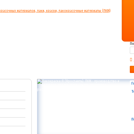
По
Г
Т
П