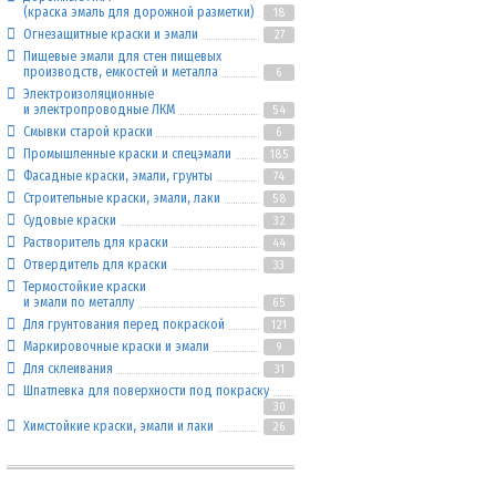
(краска эмаль для дорожной разметки)
18
Огнезащитные краски и эмали
27
Пищевые эмали для стен пищевых
производств, емкостей и металла
6
Электроизоляционные
и электропроводные ЛКМ
54
Смывки старой краски
6
Промышленные краски и спецэмали
185
Фасадные краски, эмали, грунты
74
Строительные краски, эмали, лаки
58
Судовые краски
32
Растворитель для краски
44
Отвердитель для краски
33
Термостойкие краски
и эмали по металлу
65
Для грунтования перед покраской
121
Маркировочные краски и эмали
9
Для склеивания
31
Шпатлевка для поверхности под покраску
30
Химстойкие краски, эмали и лаки
26