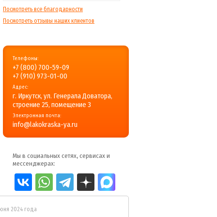
Посмотреть все благодарности
Посмотреть отзывы наших клиентов
Телефоны:
+7 (800) 700-59-09
+7 (910) 973-01-00
Адрес:
г. Иркутск, ул. Генерала Доватора,
строение 25, помещение 3
Электронная почта:
info@lakokraska-ya.ru
Мы в социальных сетях, сервисах и
мессенджерах:
июня 2024 года