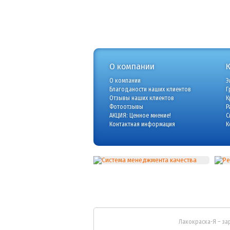
О компании
О компании
Э
Благоданости наших клиентов
Г
Отзывы наших клиентов
К
Фотоотзывы
Р
АКЦИЯ: Ценное мнение!
С
Контактная информация
К
Лакокраска-Я – за