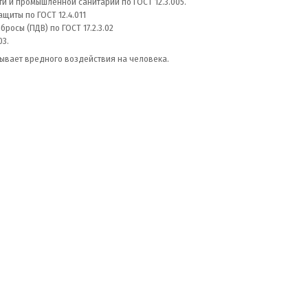
 и промышленной санитарии по ГОСТ 12.3.005.
щиты по ГОСТ 12.4.011
осы (ПДВ) по ГОСТ 17.2.3.02
03.
ывает вредного воздействия на человека.