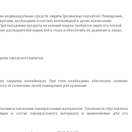
ние индивидуальных средств защиты (резиновых перчаток). Помещения,
уктами, необходимо оснастить вентиляцией в целях исключения
При попадании продукта на кожный покров требуется смыть его теплой
е растворителей марки 649 в глаза и обеспечить их хранение в зонах,
 даты заводского выпуска.
тно закрытых контейнерах. При этом необходимо обеспечить наличие
того от солнечных лучей помещения для хранения.
пасным и токсичным лакокрасочным материалом. Токсичность обусловлена
дящих в состав лакокрасочного материала и применяемых для его